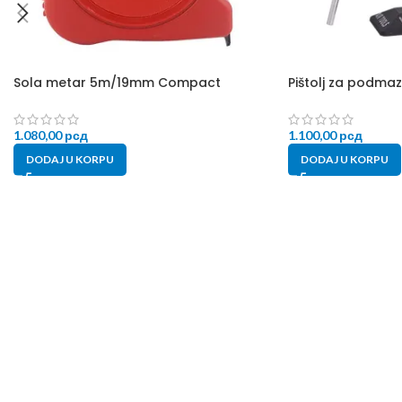
Sola metar 5m/19mm Compact
Pištolj za podmaz
1.080,00
рсд
1.100,00
рсд
DODAJ U KORPU
DODAJ U KORPU