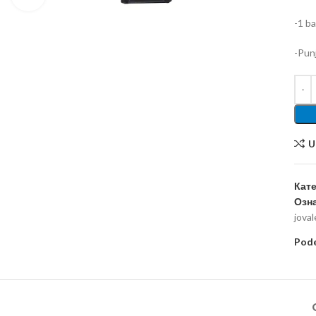
-1 ba
-Pun
U
Кате
Озна
jova
Pode