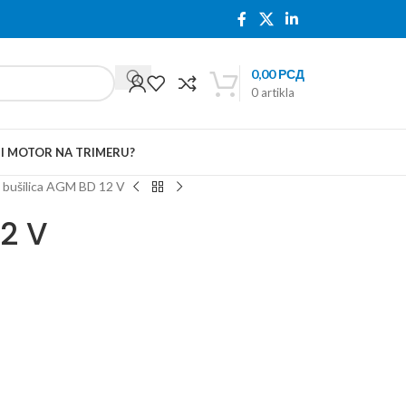
0,00
РСД
0
artikla
TI MOTOR NA TRIMERU?
a bušilica AGM BD 12 V
12 V