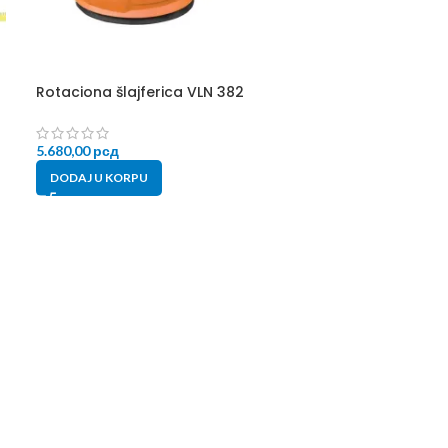
Rotaciona šlajferica VLN 382
Električno ren
5.680,00
рсд
5.960,00
рсд
DODAJ U KORPU
PROČITAJTE JO