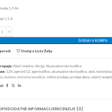
terija 1.3 Ah
jač 1.5 A
DODAJ U KORPU
poredi
Dodaj u Listu Želja
горије:
Alati i mašine
,
Akcija
,
Akumulatorske bušilice
ке:
12V
,
agm bd 12
,
agm bušilice
,
akumulatorske bušilice
,
alati
,
baterijska
lex
,
kučevo
,
motorne kosačice
,
online prodaja
,
prodaja alata
,
udarni zavijač
li:
OPIS
DODATNE INFORMACIJE
RECENZIJE (0)