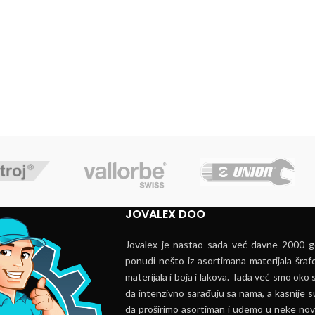
JOVALEX DOO
Jovalex je nastao sada već davne 2000 go
ponudi nešto iz asortimana materijala šrafo
materijala i boja i lakova. Tada već smo oko s
da intenzivno sarađuju sa nama, a kasnije s
da proširimo asortiman i uđemo u neke nov