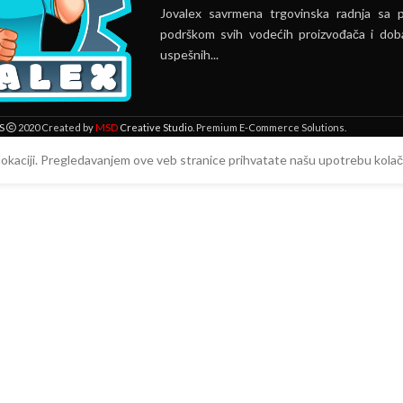
Jovalex savrmena trgovinska radnja sa 
podrškom svih vodećih proizvođača i doba
uspešnih...
MSD
S
2020 Created by
Creative Studio
. Premium E-Commerce Solutions.
 lokaciji. Pregledavanjem ove veb stranice prihvatate našu upotrebu kolači