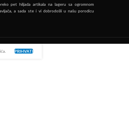
preko pet hiljada artikala na lageru sa ogromnom
vljača, a sada ste i vi dobrodošli u našu porodicu
ća.
PRIHVATI