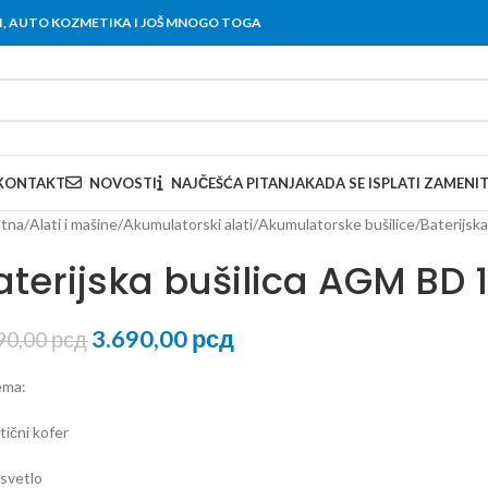
OVI, AUTO KOZMETIKA I JOŠ MNOGO TOGA
KONTAKT
NOVOSTI
NAJČEŠĆA PITANJA
KADA SE ISPLATI ZAMENI
tna
Alati i mašine
Akumulatorski alati
Akumulatorske bušilice
Baterijsk
aterijska bušilica AGM BD 
3.690,00
рсд
90,00
рсд
ema:
tični kofer
 svetlo