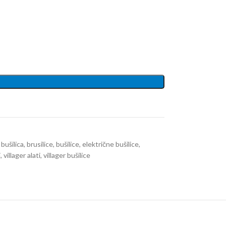
 bušilica
,
brusilice
,
bušilice
,
električne bušilice
,
i
,
villager alati
,
villager bušilice