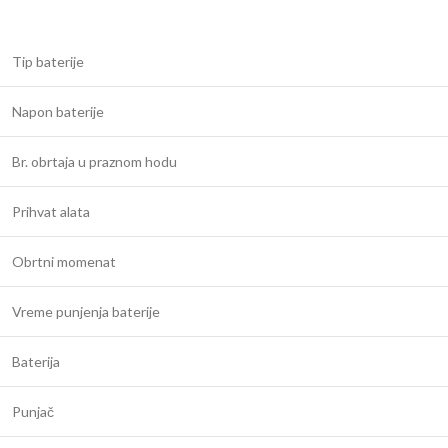
Tip baterije
Napon baterije
Br. obrtaja u praznom hodu
Prihvat alata
Obrtni momenat
Vreme punjenja baterije
Baterija
Punjač