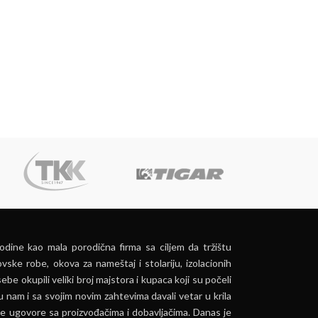
dine kao mala porodična firma sa ciljem da tržištu
vske robe, okova za nameštaj i stolariju, izolacionih
ebe okupili veliki broj majstora i kupaca koji su počeli
u nam i sa svojim novim zahtevima davali vetar u krila
e ugovore sa proizvođačima i dobavljačima. Danas je