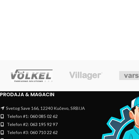
PRODAJA & MAGACIN
Svetog Save 166, 12240 Kučevo, SRBIJA
Telefon #1:
060 085 02 62
Telefon #2:
063 195 92 97
Telefon #3:
060 710 22 62