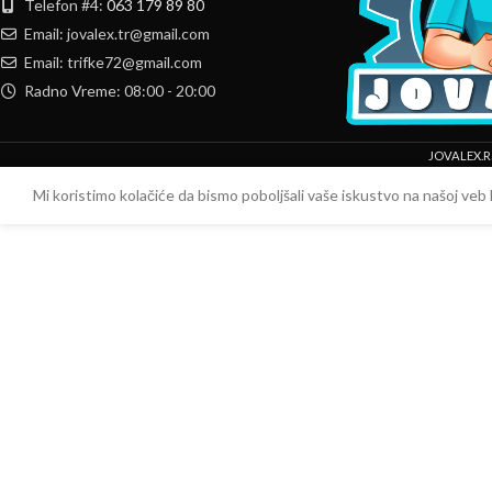
Telefon #4:
063 179 89 80
Email: jovalex.tr@gmail.com
Email: trifke72@gmail.com
Radno Vreme: 08:00 - 20:00
JOVALEX.R
Mi koristimo kolačiće da bismo poboljšali vaše iskustvo na našoj veb