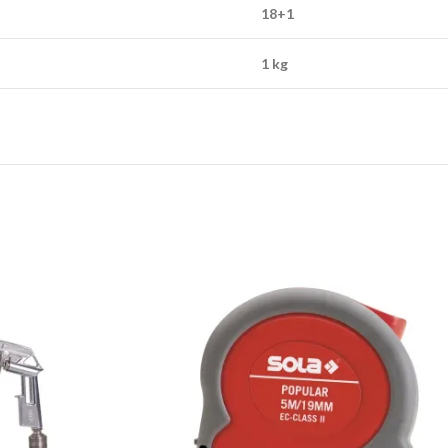
18+1
1 kg