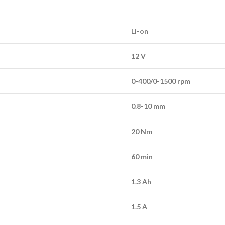
Li-on
12 V
0-400/0-1500 rpm
0.8-10 mm
20 Nm
60 min
1.3 Ah
1.5 A