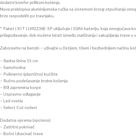
dodatni komfor prilikom košenja.
Nova preklopiva aluminijumska ručka sa sistemom brzog otpuštanja omogu
brzo raspodeliti po travnjaku.
* Paket ( KIT ) LM2236E-SP uključuje i 10Ah bateriju, koja omogućava k
prilagođavanje, dok možete birati između malčiranja i sakupljanja trave u
Zaboravite na benzin – uživajte u čistijem, tišem i bezbednijem načinu ko
– Radna širina 55 cm
– Samohodna
– Polimerno (plastično) kućište
– Ručno podešavanje brzine košenja
– 80l zapremina korpe
– Uspravno odlaganje
– Led svetla
– Select Cut noževi
Dodatna oprema (opciono):
– Zaštitni pokrivač
– Bočni Izbacivač trave