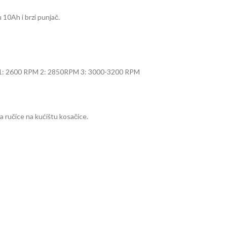
0Ah i brzi punjač.
ne: 1: 2600 RPM 2: 2850RPM 3: 3000-3200 RPM
a ručice na kućištu kosačice.