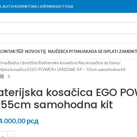
OVI, AUTO KOZMETIKA I JOŠ MNOGO TOGA
KONTAKT
NOVOSTI
NAJČEŠĆA PITANJA
KADA SE ISPLATI ZAMENI
tna
Bašta i dvorište
Baštenske kosačice
Aku kosačice za travu
rijska kosačica EGO POWER+ LM2236E-SP – 55cm samohodna kit
aterijska kosačica EGO P
 55cm samohodna kit
4.000,00
рсд