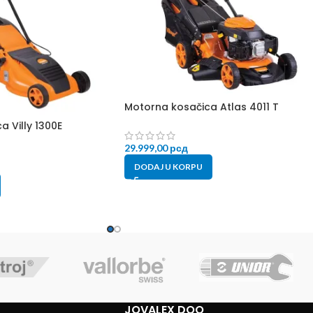
Motorna kosačica Atlas 4011 T
a Villy 1300E
29.999,00
рсд
DODAJ U KORPU
JOVALEX DOO