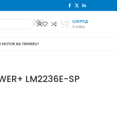
0,00
РСД
0
artikla
TI MOTOR NA TRIMERU?
OWER+ LM2236E-SP