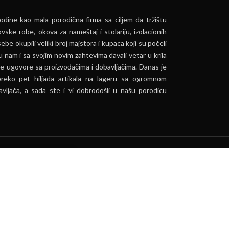
dine kao mala porodična firma sa ciljem da tržištu
vske robe, okova za nameštaj i stolariju, izolacionih
ebe okupili veliki broj majstora i kupaca koji su počeli
u nam i sa svojim novim zahtevima davali vetar u krila
e ugovore sa proizvođačima i dobavljačima. Danas je
preko pet hiljada artikala na lageru sa ogromnom
vljača, a sada ste i vi dobrodošli u našu porodicu
ća.
PRIHVATI