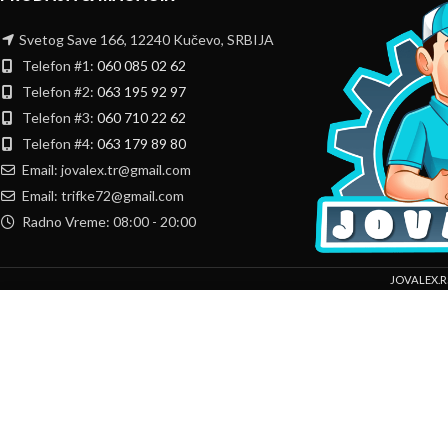
Svetog Save 166, 12240 Kučevo, SRBIJA
Telefon #1:
060 085 02 62
Telefon #2:
063 195 92 97
Telefon #3:
060 710 22 62
Telefon #4:
063 179 89 80
Email: jovalex.tr@gmail.com
Email: trifke72@gmail.com
Radno Vreme: 08:00 - 20:00
JOVALEX.R
Mi koristimo kolačiće da bismo poboljšali vaše iskustvo na našoj veb