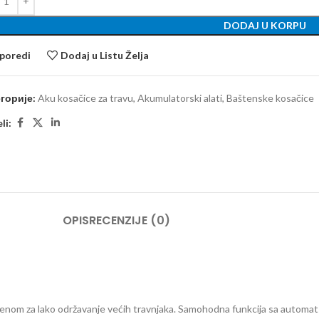
DODAJ U KORPU
poredi
Dodaj u Listu Želja
горије:
Aku kosačice za travu
,
Akumulatorski alati
,
Baštenske kosačice
li:
OPIS
RECENZIJE (0)
ršenom za lako održavanje većih travnjaka. Samohodna funkcija sa automat