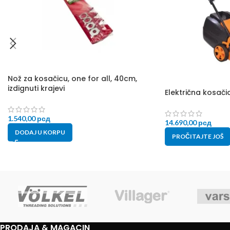
Nož za kosačicu, one for all, 40cm,
izdignuti krajevi
Električna kosačic
1.540,00
рсд
14.690,00
рсд
DODAJ U KORPU
PROČITAJTE JOŠ
PRODAJA & MAGACIN