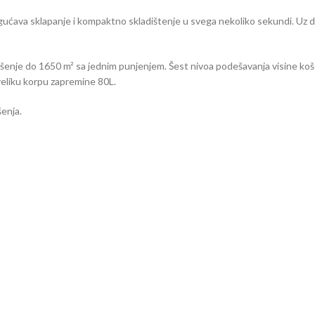
ćava sklapanje i kompaktno skladištenje u svega nekoliko sekundi. Uz d
ošenje do 1650 m² sa jednim punjenjem. Šest nivoa podešavanja visine k
 veliku korpu zapremine 80L.
šenja.