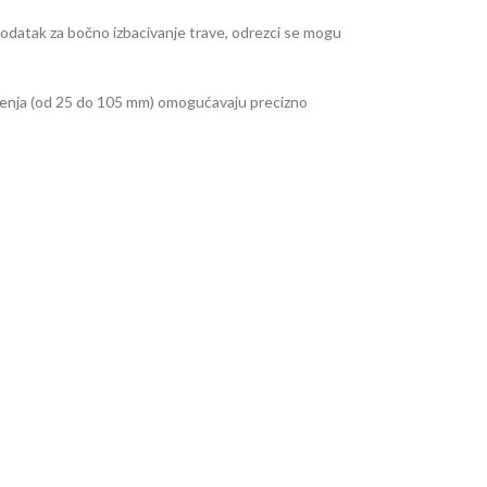
odatak za bočno izbacivanje trave, odrezci se mogu
ošenja (od 25 do 105 mm) omogućavaju precizno