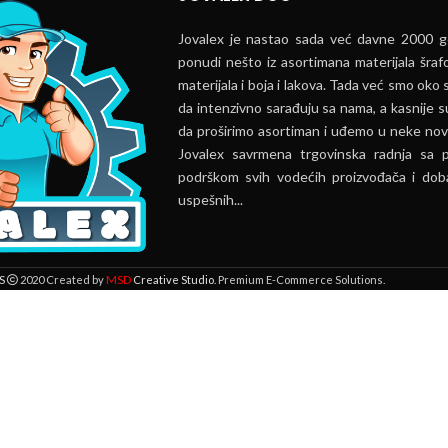
Jovalex je nastao sada već davne 2000 go
ponudi nešto iz asortimana materijala šrafo
materijala i boja i lakova. Tada već smo oko s
da intenzivno sarađuju sa nama, a kasnije s
da proširimo asortiman i uđemo u neke nov
Jovalex savrmena trgovinska radnja sa 
podrškom svih vodećih proizvođača i doba
uspešnih...
MSD
S
2020 Created by
Creative Studio
. Premium E-Commerce Solutions.
 lokaciji. Pregledavanjem ove veb stranice prihvatate našu upotrebu kolači