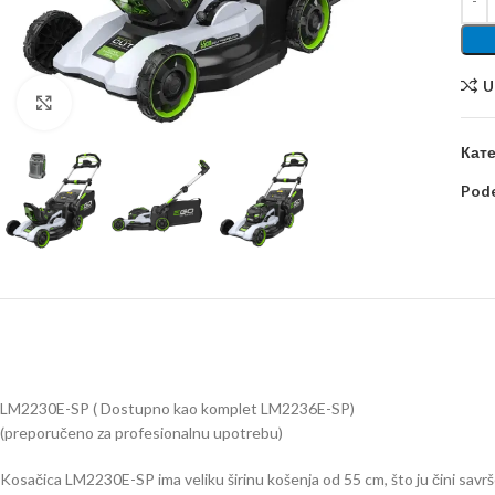
U
Kliknite za uvećanje
Кате
Pode
LM2230E-SP ( Dostupno kao komplet LM2236E-SP)
(preporučeno za profesionalnu upotrebu)
Kosačica LM2230E-SP ima veliku širinu košenja od 55 cm, što ju čini sav