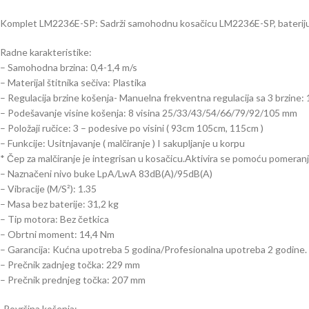
Komplet LM2236E-SP: Sadrži samohodnu kosačicu LM2236E-SP, bateriju 1
Radne karakteristike:
– Samohodna brzina: 0,4-1,4 m/s
– Materijal štitnika sečiva: Plastika
– Regulacija brzine košenja- Manuelna frekventna regulacija sa 3 brzi
– Podešavanje visine košenja: 8 visina 25/33/43/54/66/79/92/105 mm
– Položaji ručice: 3 – podesive po visini ( 93cm 105cm, 115cm )
– Funkcije: Usitnjavanje ( malčiranje ) I sakupljanje u korpu
* Čep za malčiranje je integrisan u kosačicu.Aktivira se pomoću pomeranj
– Naznačeni nivo buke LpA/LwA 83dB(A)/95dB(A)
– Vibracije (M/S²): 1.35
– Masa bez baterije: 31,2 kg
– Tip motora: Bez četkica
– Obrtni moment: 14,4 Nm
– Garancija: Kućna upotreba 5 godina/Profesionalna upotreba 2 godine.
– Prečnik zadnjeg točka: 229 mm
– Prečnik prednjeg točka: 207 mm
-Površina košenja: