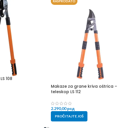
RASPRODATO
LS 108
Makaze za grane kriva oštrica –
teleskop LS 112
2.290,00
рсд
PROČITAJTE JOŠ