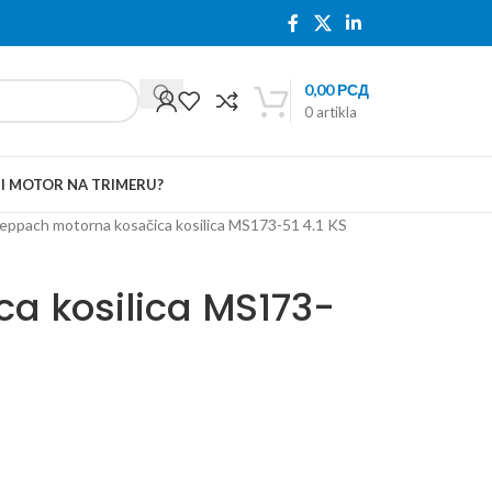
0,00
РСД
0
artikla
TI MOTOR NA TRIMERU?
eppach motorna kosačica kosilica MS173-51 4.1 KS
a kosilica MS173-