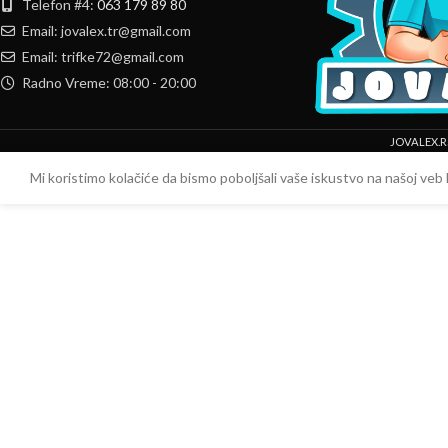
Telefon #4:
063 179 89 80
Email: jovalex.tr@gmail.com
Email: trifke72@gmail.com
Radno Vreme: 08:00 - 20:00
JOVALEX.R
Mi koristimo kolačiće da bismo poboljšali vaše iskustvo na našoj veb