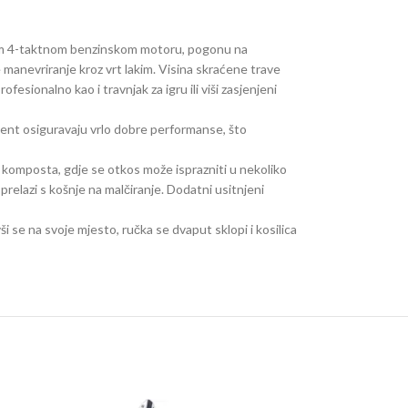
ažnom 4-taktnom benzinskom motoru, pogonu na
 manevriranje kroz vrt lakim. Visina skraćene trave
onalno kao i travnjak za igru ​​ili viši zasjenjeni
oment osiguravaju vrlo dobre performanse, što
 komposta, gdje se otkos može isprazniti u nekoliko
prelazi s košnje na malčiranje. Dodatni usitnjeni
i se na svoje mjesto, ručka se dvaput sklopi i kosilica