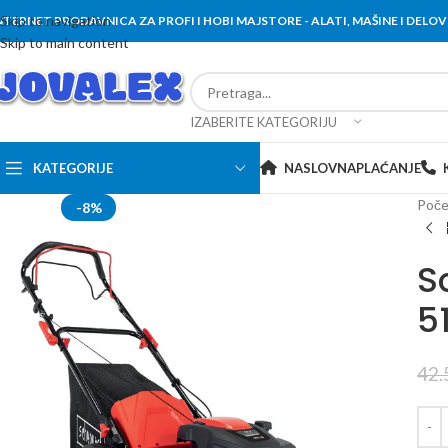
Skip to navigation
NTERNET PRODAVNICA ZA PROFI I HOBI MAJSTORE - ALATI, MAŠINE I DEL
Skip to main content
IZABERITE KATEGORIJU
KATEGORIJE
NASLOVNA
PLAĆANJE
Poče
-8%
S
51
42.