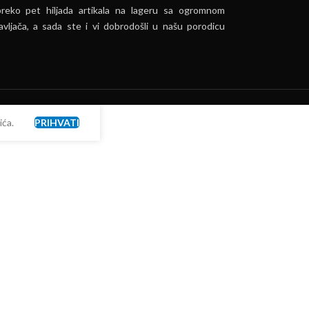
preko pet hiljada artikala na lageru sa ogromnom
vljača, a sada ste i vi dobrodošli u našu porodicu
ća.
PRIHVATI