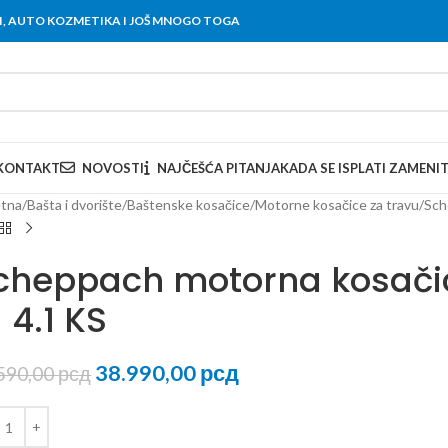
OVI, AUTO KOZMETIKA I JOŠ MNOGO TOGA
KONTAKT
NOVOSTI
NAJČEŠĆA PITANJA
KADA SE ISPLATI ZAMENI
tna
Bašta i dvorište
Baštenske kosačice
Motorne kosačice za travu
Sch
cheppach motorna kosačic
 4.1 KS
38.990,00
рсд
590,00
рсд