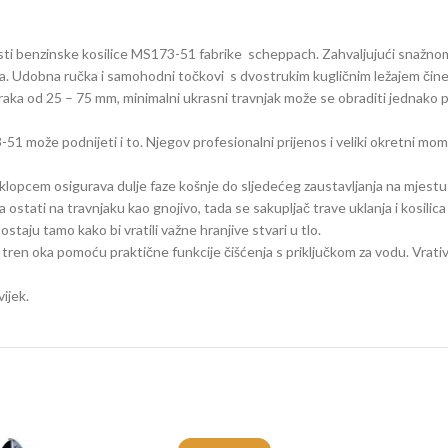
rednosti benzinske kosilice MS173-51 fabrike scheppach. Zahvaljujući sn
oka. Udobna ručka i samohodni točkovi s dvostrukim kugličnim ležajem čine
 od 25 – 75 mm, minimalni ukrasni travnjak može se obraditi jednako profesi
3-51 može podnijeti i to. Njegov profesionalni prijenos i veliki okretni m
oklopcem osigurava dulje faze košnje do sljedećeg zaustavljanja na mjestu
stati na travnjaku kao gnojivo, tada se sakupljač trave uklanja i kosilica 
taju tamo kako bi vratili važne hranjive stvari u tlo.
tren oka pomoću praktične funkcije čišćenja s priključkom za vodu. Vrativš
ijek.