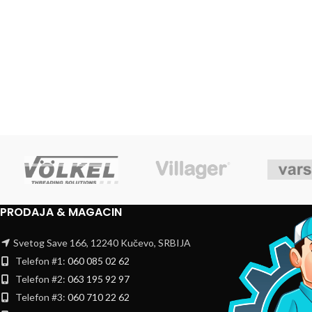
PRODAJA & MAGACIN
Svetog Save 166, 12240 Kučevo, SRBIJA
Telefon #1:
060 085 02 62
Telefon #2:
063 195 92 97
Telefon #3:
060 710 22 62