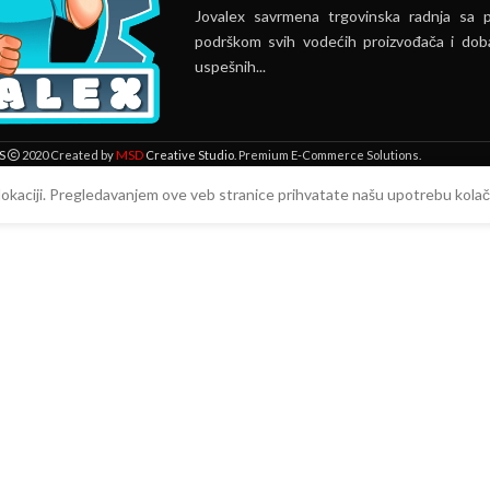
Jovalex savrmena trgovinska radnja sa 
podrškom svih vodećih proizvođača i doba
uspešnih...
MSD
S
2020 Created by
Creative Studio
. Premium E-Commerce Solutions.
 lokaciji. Pregledavanjem ove veb stranice prihvatate našu upotrebu kolači