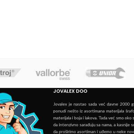
JOVALEX DOO
Jovalex je nastao sada već davne 2000 go
ponudi nešto iz asortimana materijala šrafo
materijala i boja i lakova. Tada već smo oko s
da intenzivno sarađuju sa nama, a kasnije s
da proširimo asortiman i uđemo u neke nov