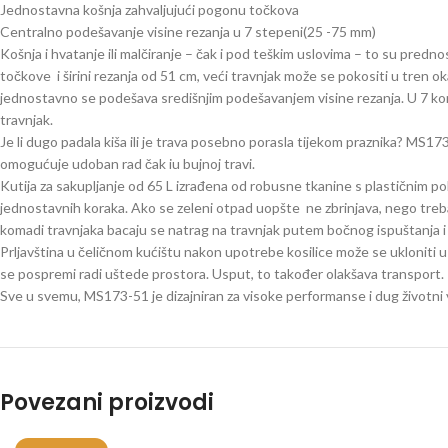
Jednostavna košnja zahvaljujući pogonu točkova
Centralno podešavanje visine rezanja u 7 stepeni(25 -75 mm)
Košnja i hvatanje ili malčiranje – čak i pod teškim uslovima – to su p
točkove i širini rezanja od 51 cm, veći travnjak može se pokositi u tren 
jednostavno se podešava središnjim podešavanjem visine rezanja. U 7 koraka
travnjak.
Je li dugo padala kiša ili je trava posebno porasla tijekom praznika? MS17
omogućuje udoban rad čak iu bujnoj travi.
Kutija za sakupljanje od 65 L izrađena od robusne tkanine s plastičnim p
jednostavnih koraka. Ako se zeleni otpad uopšte ne zbrinjava, nego treba o
komadi travnjaka bacaju se natrag na travnjak putem bočnog ispuštanja i os
Prljavština u čeličnom kućištu nakon upotrebe kosilice može se ukloniti u 
se pospremi radi uštede prostora. Usput, to također olakšava transport.
Sve u svemu, MS173-51 je dizajniran za visoke performanse i dug životni v
Povezani proizvodi