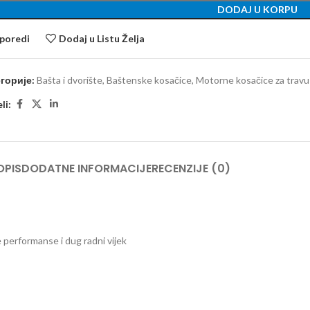
DODAJ U KORPU
poredi
Dodaj u Listu Želja
горије:
Bašta i dvorište
,
Baštenske kosačice
,
Motorne kosačice za travu
li:
OPIS
DODATNE INFORMACIJE
RECENZIJE (0)
 performanse i dug radni vijek