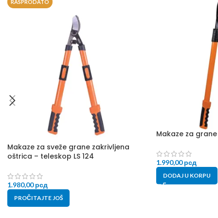
RASPRODATO
Makaze za grane 
Makaze za sveže grane zakrivljena
oštrica – teleskop LS 124
1.990,00
рсд
DODAJ U KORPU
1.980,00
рсд
PROČITAJTE JOŠ