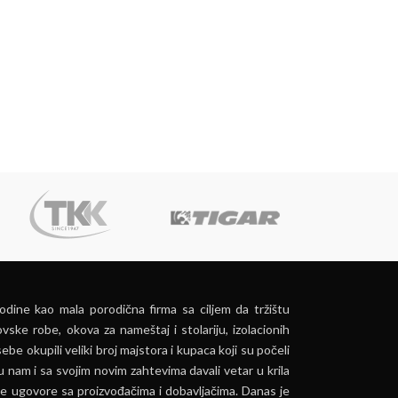
dine kao mala porodična firma sa ciljem da tržištu
vske robe, okova za nameštaj i stolariju, izolacionih
ebe okupili veliki broj majstora i kupaca koji su počeli
u nam i sa svojim novim zahtevima davali vetar u krila
e ugovore sa proizvođačima i dobavljačima. Danas je