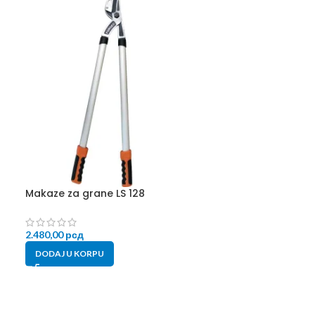
Makaze za grane LS 128
Ugradni motor 
2.480,00
рсд
5.899,00
рсд
DODAJ U KORPU
DODAJ U KORP