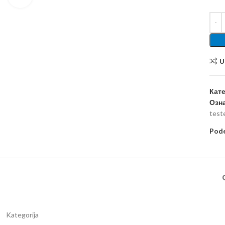
U
Кате
Озна
test
Pode
Kategorija