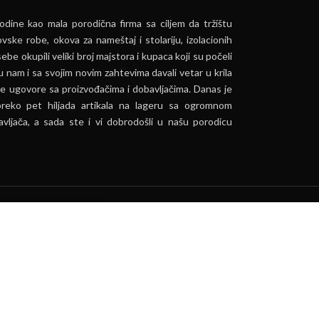
dine kao mala porodična firma sa ciljem da tržištu
vske robe, okova za nameštaj i stolariju, izolacionih
ebe okupili veliki broj majstora i kupaca koji su počeli
u nam i sa svojim novim zahtevima davali vetar u krila
e ugovore sa proizvođačima i dobavljačima. Danas je
preko pet hiljada artikala na lageru sa ogromnom
vljača, a sada ste i vi dobrodošli u našu porodicu
ća.
PRIHVATI