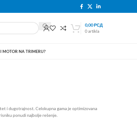
0,00
РСД
0
artikla
TI MOTOR NA TRIMERU?
tet i dugotrajnost. Celokupna gama je optimizovana
isniku ponudi najbolje rešenje.