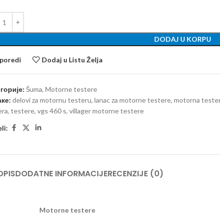
DODAJ U KORPU
poredi
Dodaj u Listu Želja
горије:
Šuma
,
Motorne testere
ке:
delovi za motornu testeru
,
lanac za motorne testere
,
motorna tester
era
,
testere
,
vgs 460 s
,
villager motorne testere
li:
OPIS
DODATNE INFORMACIJE
RECENZIJE (0)
Motorne testere