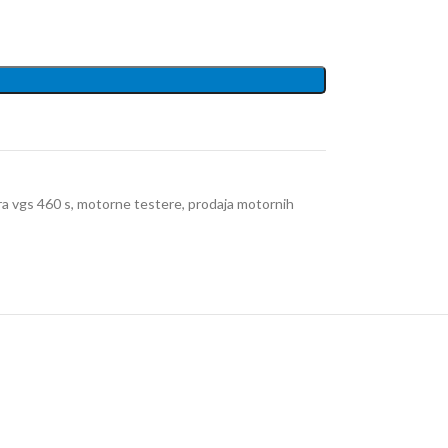
a vgs 460 s
,
motorne testere
,
prodaja motornih