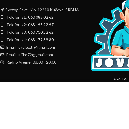
Svetog Save 166, 12240 Kučevo, SRBIJA
Telefon #1:
060 085 02 62
Telefon #2:
063 195 92 97
Telefon #3:
060 710 22 62
Telefon #4:
063 179 89 80
Email: jovalex.tr@gmail.com
Email: trifke72@gmail.com
Radno Vreme: 08:00 - 20:00
JOVALEX.R
Mi koristimo kolačiće da bismo poboljšali vaše iskustvo na našoj veb