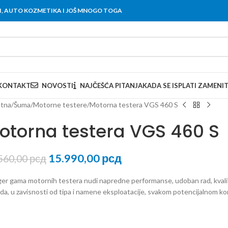
OVI, AUTO KOZMETIKA I JOŠ MNOGO TOGA
KONTAKT
NOVOSTI
NAJČEŠĆA PITANJA
KADA SE ISPLATI ZAMENI
tna
Šuma
Motorne testere
Motorna testera VGS 460 S
otorna testera VGS 460 S
15.990,00
рсд
560,00
рсд
ager gama motornih testera nudi napredne performanse, udoban rad, kvali
da, u zavisnosti od tipa i namene eksploatacije, svakom potencijalnom kor