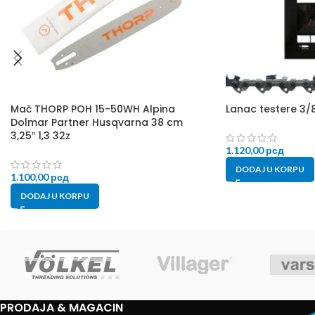
Mač THORP POH 15-50WH Alpina
Lanac testere 3/
Dolmar Partner Husqvarna 38 cm
3,25″ 1,3 32z
1.120,00
рсд
DODAJ U KORPU
1.100,00
рсд
DODAJ U KORPU
PRODAJA & MAGACIN