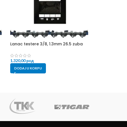
Lanac testere 3/8, 1.3mm 26.5 zuba
Lanac testere 
1.320,00
рсд
1.700,00
рсд
DODAJ U KORPU
DODAJ U KORP