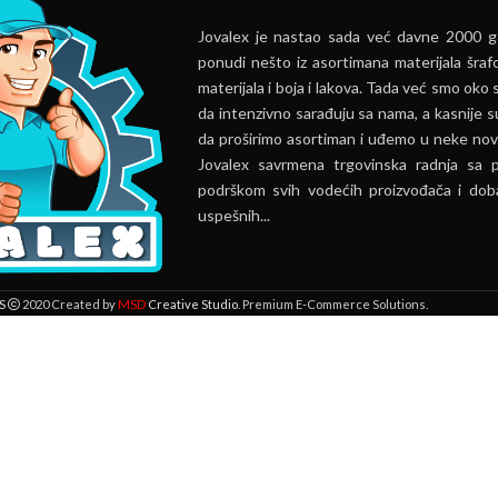
Jovalex je nastao sada već davne 2000 go
ponudi nešto iz asortimana materijala šrafo
materijala i boja i lakova. Tada već smo oko s
da intenzivno sarađuju sa nama, a kasnije s
da proširimo asortiman i uđemo u neke nov
Jovalex savrmena trgovinska radnja sa 
podrškom svih vodećih proizvođača i doba
uspešnih...
MSD
S
2020 Created by
Creative Studio
. Premium E-Commerce Solutions.
 lokaciji. Pregledavanjem ove veb stranice prihvatate našu upotrebu kolači