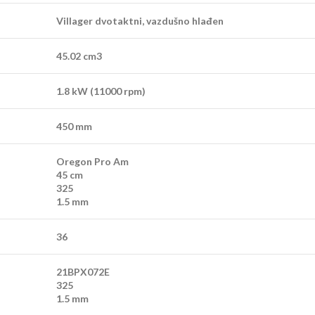
Villager dvotaktni, vazdušno hlađen
45.02 cm3
1.8 kW (11000 rpm)
450 mm
Oregon Pro Am
45 cm
325
1.5 mm
36
21BPX072E
325
1.5 mm