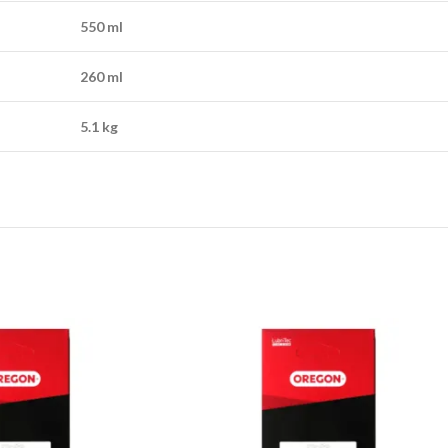
550 ml
260 ml
5.1 kg