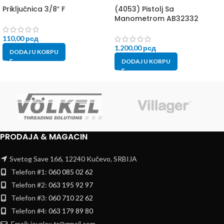
Priključnica 3/8″ F
(4053) Pistolj Sa
Manometrom AB32332
110,00
рсд
1.200,00
рсд
DODAJ U KORPU
DODAJ U KORPU
PRODAJA & MAGACIN
Svetog Save 166, 12240 Kučevo, SRBIJA
Telefon #1:
060 085 02 62
Telefon #2:
063 195 92 97
Telefon #3:
060 710 22 62
Telefon #4:
063 179 89 80
Email: jovalex.tr@gmail.com