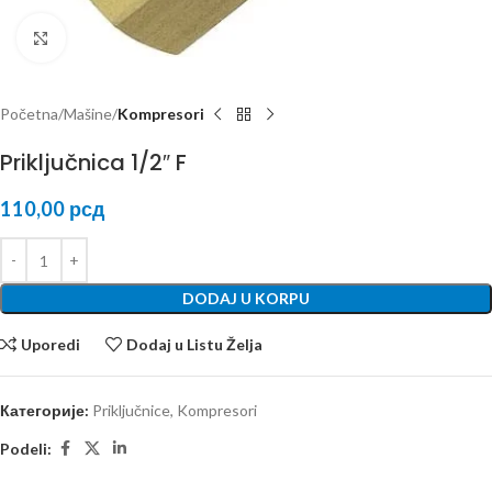
Kliknite za uvećanje
Početna
Mašine
Kompresori
Priključnica 1/2″ F
110,00
рсд
DODAJ U KORPU
Uporedi
Dodaj u Listu Želja
Категорије:
Priključnice
,
Kompresori
Podeli: