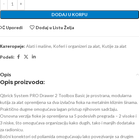
DODAJ U KORPU
Uporedi
Dodaj u Listu Želja
Категорије:
Alati i mašine
,
Koferi i organizeri za alat
,
Kutije za alat
Podeli:
Opis
Opis proizvoda:
Qbrick System PRO Drawer 2 Toolbox Basic je prostrana, modularna
kutija za alat opremljena sa dva izvlačna fioka na metalnim kliznim šinama.
Praktično dugme omogućava lagan pristup njihovom sadržaju.
Osnovna verzija fioke je opremljena sa 5 podesivih pregrada – 2 visoke i
3 niske, što omogućava organizaciju kako dugih, tako i manjih dodataka
za radionicu.
Bočni konektori od poliamida omogućavaju lako povezivanje sa drugim