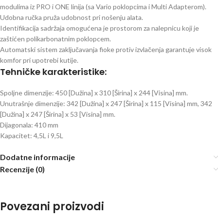
modulima iz PRO i ONE linija (sa Vario poklopcima i Multi Adapterom).
Udobna ručka pruža udobnost pri nošenju alata.
Identifikacija sadržaja omogućena je prostorom za nalepnicu koji je
zaštićen polikarbonatnim poklopcem.
Automatski sistem zaključavanja fioke protiv izvlačenja garantuje visok
komfor pri upotrebi kutije.
Tehničke karakteristike:
Spoljne dimenzije: 450 [Dužina] x 310 [Širina] x 244 [Visina] mm.
Unutrašnje dimenzije: 342 [Dužina] x 247 [Širina] x 115 [Visina] mm, 342
[Dužina] x 247 [Širina] x 53 [Visina] mm.
Dijagonala: 410 mm
Kapacitet: 4,5L i 9,5L
Dodatne informacije
Recenzije (0)
Povezani proizvodi