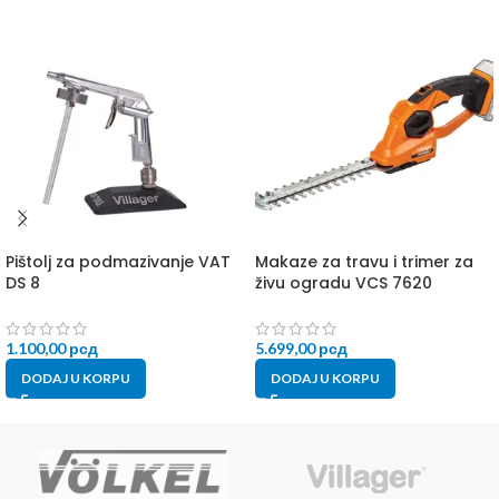
Pištolj za podmazivanje VAT
Makaze za travu i trimer za
DS 8
živu ogradu VCS 7620
1.100,00
рсд
5.699,00
рсд
DODAJ U KORPU
DODAJ U KORPU