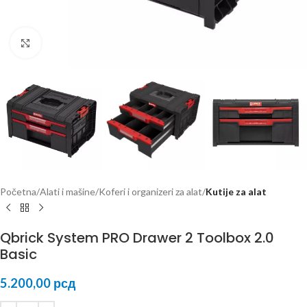
Kliknite za uvećanje
Početna
Alati i mašine
Koferi i organizeri za alat
Kutije za alat
Qbrick System PRO Drawer 2 Toolbox 2.0
Basic
5.200,00
рсд