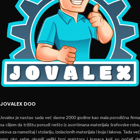
JOVALEX DOO
Jovalex je nastao sada već davne 2000 godine kao mala porodična firma
sa ciljem da tržištu ponudi nešto iz asortimana materijala šrafovske robe,
okova za nameštaj i stolariju, izolacionih materijala i boja i lakova. Tada već
smo oko sebe okupili veliki broj majstora i kupaca koji su počeli da