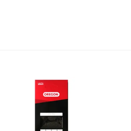
RASP
RODA
TO