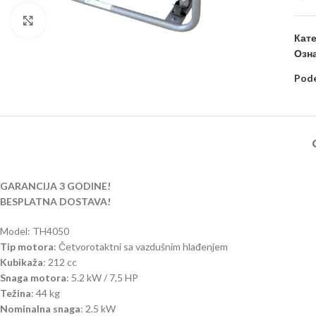
Kliknite za uvećanje
Кате
Озна
Pode
GARANCIJA 3 GODINE!
BESPLATNA DOSTAVA!
Model: TH4050
Tip motora
: Četvorotaktni sa vazdušnim hlađenjem
Kubikaža
: 212 cc
Snaga motora
: 5.2 kW / 7,5 HP
Težina
: 44 kg
Nominalna snaga
: 2.5 kW