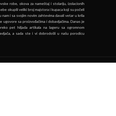
vske robe, okova za nameštaj i stolariju, izolacionih
ebe okupili veliki broj majstora i kupaca koji su počeli
u nam i sa svojim novim zahtevima davali vetar u krila
e ugovore sa proizvođačima i dobavljačima. Danas je
preko pet hiljada artikala na lageru sa ogromnom
vljača, a sada ste i vi dobrodošli u našu porodicu
ća.
PRIHVATI