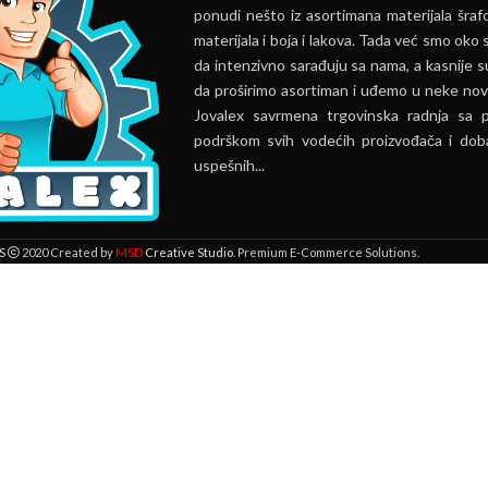
ponudi nešto iz asortimana materijala šrafo
materijala i boja i lakova. Tada već smo oko s
da intenzivno sarađuju sa nama, a kasnije s
da proširimo asortiman i uđemo u neke nov
Jovalex savrmena trgovinska radnja sa 
podrškom svih vodećih proizvođača i doba
uspešnih...
MSD
S
2020 Created by
Creative Studio
. Premium E-Commerce Solutions.
 lokaciji. Pregledavanjem ove veb stranice prihvatate našu upotrebu kolači