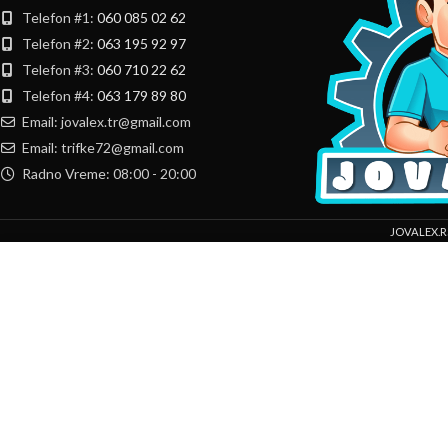
Telefon #1:
060 085 02 62
Telefon #2:
063 195 92 97
Telefon #3:
060 710 22 62
Telefon #4:
063 179 89 80
Email: jovalex.tr@gmail.com
Email: trifke72@gmail.com
Radno Vreme: 08:00 - 20:00
JOVALEX.R
Mi koristimo kolačiće da bismo poboljšali vaše iskustvo na našoj veb