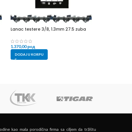
Lanac testere 3/8, 1.3mm 27.5 zuba
Motorna teste
1.370,00
рсд
DODAJ U KORPU
13.999,00
рсд
PROČITAJTE JO
dine kao mala porodična firma sa ciljem da tržištu