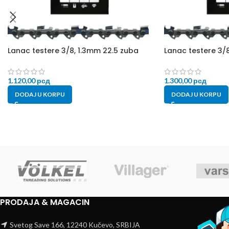
Lanac testere 3/8, 1.3mm 22.5 zuba
Lanac testere 3/
1.120,00
рсд
1.300,00
рсд
DODAJ U KORPU
DODAJ U KORPU
PRODAJA & MAGACIN
Svetog Save 166, 12240 Kučevo, SRBIJA