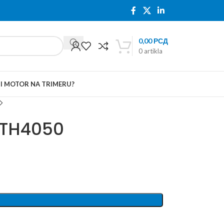
0,00
РСД
0
artikla
TI MOTOR NA TRIMERU?
 TH4050