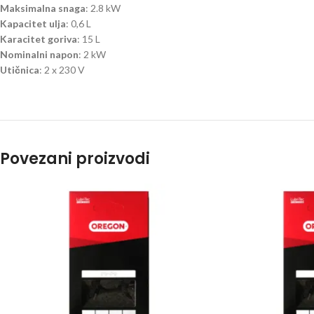
Maksimalna snaga
: 2.8 kW
Kapacitet ulja
: 0,6 L
Karacitet goriva
: 15 L
Nominalni napon
: 2 kW
Utičnica
: 2 x 230 V
Povezani proizvodi