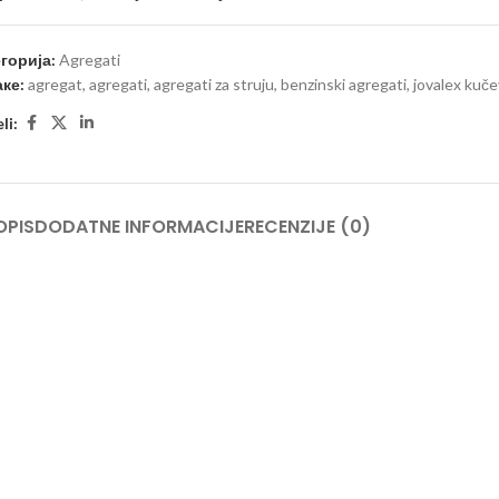
горија:
Agregati
ке:
agregat
,
agregati
,
agregati za struju
,
benzinski agregati
,
jovalex kuč
li:
OPIS
DODATNE INFORMACIJE
RECENZIJE (0)