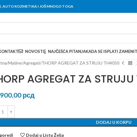
OVI, AUTO KOZMETIKA I JOŠ MNOGO TOGA
KONTAKT
NOVOSTI
NAJČEŠĆA PITANJA
KADA SE ISPLATI ZAMENI
tna
Mašine
Agregati
THORP AGREGAT ZA STRUJU TH4050
HORP AGREGAT ZA STRUJU
.900,00
рсд
DODAJ U KORPU
poredi
Dodaj u Listu Želja