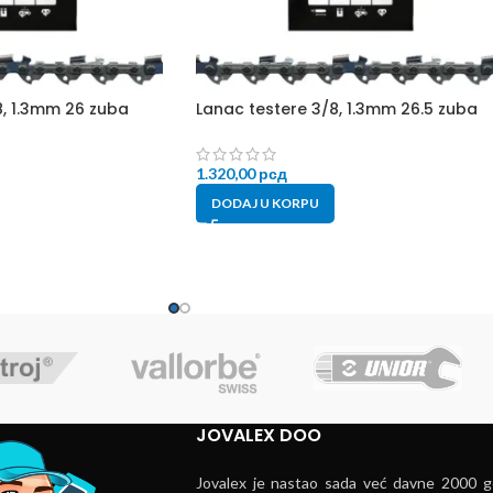
8, 1.3mm 26 zuba
Lanac testere 3/8, 1.3mm 26.5 zuba
1.320,00
рсд
DODAJ U KORPU
JOVALEX DOO
Jovalex je nastao sada već davne 2000 go